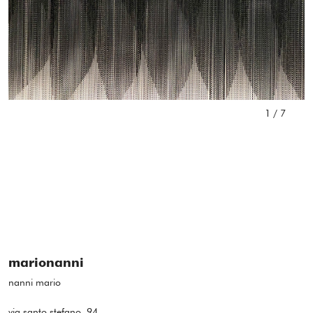
1
/
7
marionanni
nanni mario
via santo stefano, 94