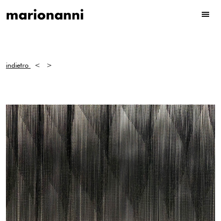
indietro
<
>