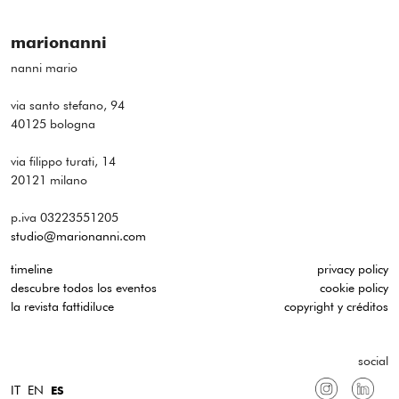
marionanni
nanni mario
via santo stefano, 94
40125 bologna
via filippo turati, 14
20121 milano
p.iva 03223551205
studio@marionanni.com
timeline
privacy policy
descubre todos los eventos
cookie policy
la revista fattidiluce
copyright y créditos
social
IT
EN
ES