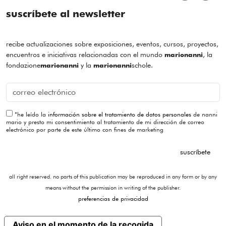
suscríbete al newsletter
recibe actualizaciones sobre exposiciones, eventos, cursos, proyectos,
encuentros e iniciativas relacionadas con el mundo
, la
marionanni
fondazione
y la
schole.
marionanni
marionanni
*
he leído la
información sobre el tratamiento de datos personales
de nanni
mario y presto mi consentimiento al tratamiento de mi dirección de correo
electrónico por parte de este último con fines de marketing
suscríbete
all right reserved. no parts of this publication may be reproduced in any form or by any
means without the permission in writing of the publisher.
preferencias de privacidad
Aviso en el momento de la recogida