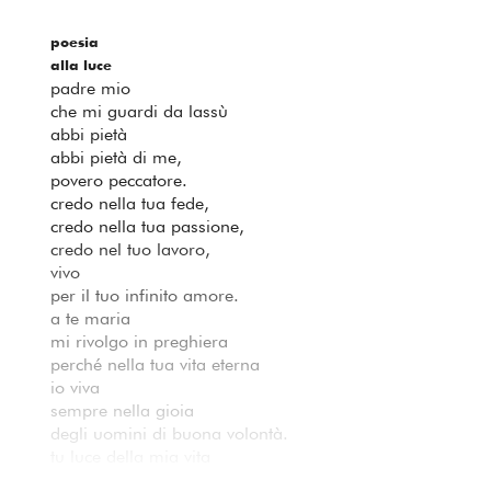
poesia
alla luce
padre mio
che mi guardi da lassù
abbi pietà
abbi pietà di me,
povero peccatore.
credo nella tua fede,
credo nella tua passione,
credo nel tuo lavoro,
vivo
per il tuo infinito amore.
a te maria
mi rivolgo in preghiera
perché nella tua vita eterna
io viva
sempre nella gioia
degli uomini di buona volontà.
tu luce della mia vita
mio respiro quotidiano