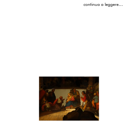
indicami la strada
continua a leggere…
per non perdermi mai.
voi
giovani e dolci angeli
accompagnatemi
sempre
perché possa vivere con umiltà
sognando
e costruendo
assieme a voi
un mondo migliore.