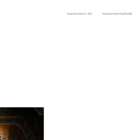
marionanni chi
marionannischolé