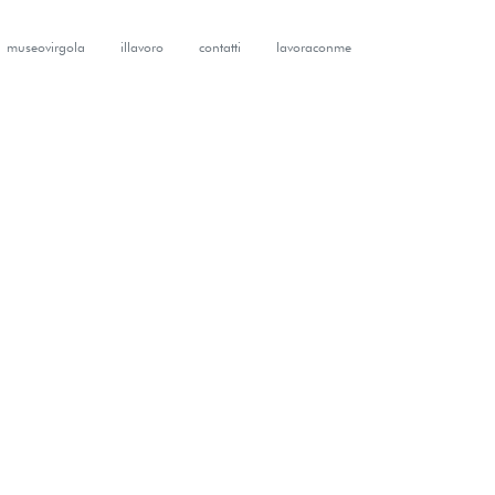
museovirgola
illavoro
contatti
lavoraconme