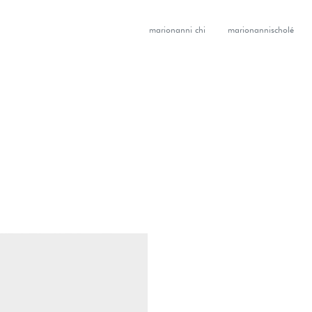
marionanni chi
marionannischolé