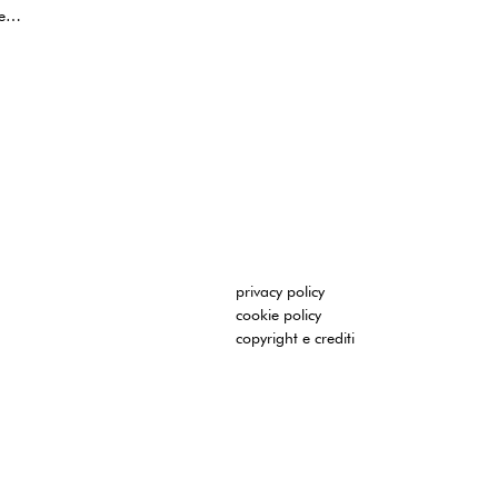
re…
e
ante
 ma
ella
vrà
a e
privacy policy
i
cookie policy
copyright e crediti
gna
o