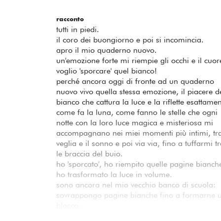
racconto
tutti in piedi.
il coro dei buongiorno e poi si incomincia.
apro il mio quaderno nuovo.
un'emozione forte mi riempie gli occhi e il cuor
voglio 'sporcare' quel bianco!
perché ancora oggi di fronte ad un quaderno
nuovo vivo quella stessa emozione, il piacere d
bianco che cattura la luce e la riflette esattame
come fa la luna, come fanno le stelle che ogni
notte con la loro luce magica e misteriosa mi
accompagnano nei miei momenti più intimi, tra
veglia e il sonno e poi via via, fino a tuffarmi t
le braccia del buio.
ho 'sporcato', ho riempito quelle pagine bianch
ho trasformato la luce in volume.
sono ancora nel mio vecchio banco di scuola:
sovrappongo pagine bianche fino a formarne 
blocco.
lo osservo, lo interpreto come un'architettura.