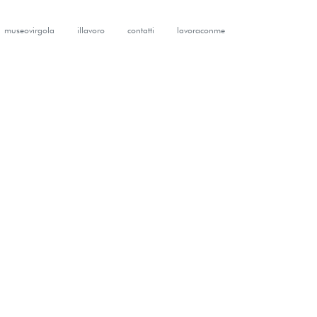
museovirgola
illavoro
contatti
lavoraconme